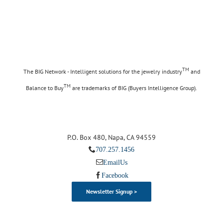
TM
The BIG Network - Intelligent solutions for the jewelry industry
and
TM
Balance to Buy
are trademarks of BIG (Buyers Intelligence Group).
P.O. Box 480, Napa, CA 94559
707.257.1456
Email Us
Facebook
Newsletter Signup >