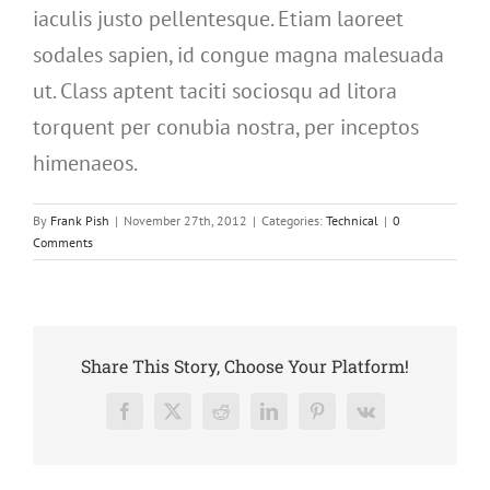
iaculis justo pellentesque. Etiam laoreet
sodales sapien, id congue magna malesuada
ut. Class aptent taciti sociosqu ad litora
torquent per conubia nostra, per inceptos
himenaeos.
By
Frank Pish
|
November 27th, 2012
|
Categories:
Technical
|
0
Comments
Share This Story, Choose Your Platform!
Facebook
X
Reddit
LinkedIn
Pinterest
Vk